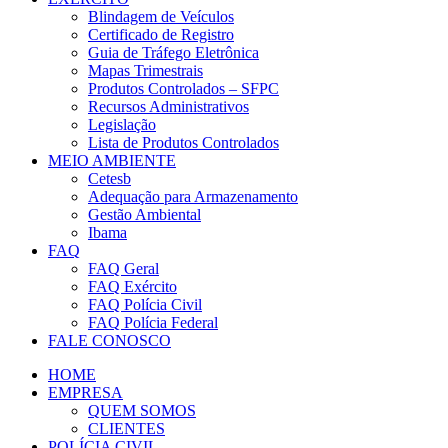
Blindagem de Veículos
Certificado de Registro
Guia de Tráfego Eletrônica
Mapas Trimestrais
Produtos Controlados – SFPC
Recursos Administrativos
Legislação
Lista de Produtos Controlados
MEIO AMBIENTE
Cetesb
Adequação para Armazenamento
Gestão Ambiental
Ibama
FAQ
FAQ Geral
FAQ Exército
FAQ Polícia Civil
FAQ Polícia Federal
FALE CONOSCO
HOME
EMPRESA
QUEM SOMOS
CLIENTES
POLÍCIA CIVIL