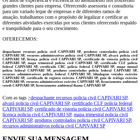
Os anos de experiência e excelência no atendimento nos trouxeram
grandes clientes para empresa. Oferecendo assessoria e consultoria
para um variado leque de empresas e de diferentes ramos de
atuação, trabalhamos com o propósito de legalizar e certificar as
diferentes atividades exercidas por seus clientes oferecendo respaldo
e tranquilidade para o seu crescimento.
OFERECEMOS:
despachante recursos policia civil CAPIVARI SP, produtos controlados policia civil
CAPIVARI SP, recursos administrativos policia civil CAPIVARI SP, alvará policia civil
CAPIVARI SP, licença policia civil CAPIVARI SP, certificado de vistoria policia civil
CAPIVARI SP, mapa trimestral policia civil CAPIVARI SP, certificado CLF policia
federal CAPIVARI SP, certificado CRC policia federal CAPIVARI SP, mapa mensal
policia federal CAPIVARI SP, produtos controlados policia federal CAPIVARI SP,
recursos administrativos policia federal CAPIVARI SP, blindagem veículos exército
CAPIVARI SP, certificado de registro exército CAPIVARI SP, guia de tráfego exército
CAPIVARI SP, recursos administrativos exército CAPIVARI SP, licenciamento ambiental
cetesb CAPIVARI SP, licenciamento ambiental ibama CAPIVARI SP
Com as tags
>despachante recursos policia civil CAPIVARI SP
,
alvará policia civil CAPIVARI SP
,
certificado CLF policia federal
CAPIVARI SP
,
certificado de vistoria policia civil CAPIVARI SP
,
licença policia civil CAPIVARI SP
,
mapa trimestral policia civil
CAPIVARI SP
,
produtos controlados policia civil CAPIVARI SP
,
recursos administrativos policia civil CAPIVARI SP
ENVIE SUA MENSAGEM