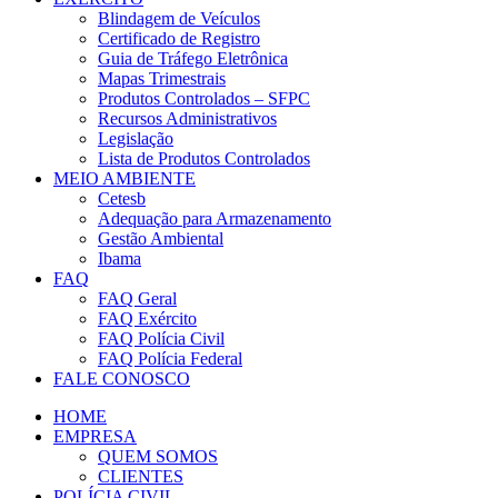
Blindagem de Veículos
Certificado de Registro
Guia de Tráfego Eletrônica
Mapas Trimestrais
Produtos Controlados – SFPC
Recursos Administrativos
Legislação
Lista de Produtos Controlados
MEIO AMBIENTE
Cetesb
Adequação para Armazenamento
Gestão Ambiental
Ibama
FAQ
FAQ Geral
FAQ Exército
FAQ Polícia Civil
FAQ Polícia Federal
FALE CONOSCO
HOME
EMPRESA
QUEM SOMOS
CLIENTES
POLÍCIA CIVIL