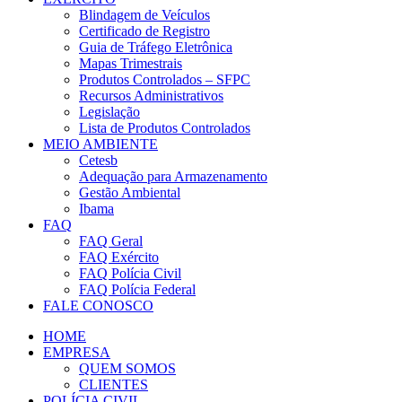
Blindagem de Veículos
Certificado de Registro
Guia de Tráfego Eletrônica
Mapas Trimestrais
Produtos Controlados – SFPC
Recursos Administrativos
Legislação
Lista de Produtos Controlados
MEIO AMBIENTE
Cetesb
Adequação para Armazenamento
Gestão Ambiental
Ibama
FAQ
FAQ Geral
FAQ Exército
FAQ Polícia Civil
FAQ Polícia Federal
FALE CONOSCO
HOME
EMPRESA
QUEM SOMOS
CLIENTES
POLÍCIA CIVIL