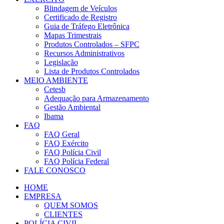
Blindagem de Veículos
Certificado de Registro
Guia de Tráfego Eletrônica
Mapas Trimestrais
Produtos Controlados – SFPC
Recursos Administrativos
Legislação
Lista de Produtos Controlados
MEIO AMBIENTE
Cetesb
Adequação para Armazenamento
Gestão Ambiental
Ibama
FAQ
FAQ Geral
FAQ Exército
FAQ Polícia Civil
FAQ Polícia Federal
FALE CONOSCO
HOME
EMPRESA
QUEM SOMOS
CLIENTES
POLÍCIA CIVIL