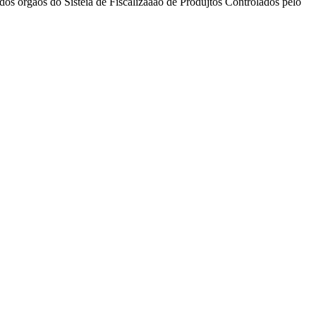
e dos órgãos do Sisteia de Fiscalizaaão de Produjtos Controlados pelo