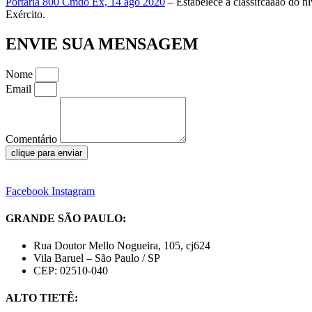
Portaria 800 Cmdo Ex, 14 ago 2020
– Estabelece a classifcaaão do ní
Exército.
ENVIE SUA MENSAGEM
Nome
Email
Comentário
clique para enviar
Facebook
Instagram
GRANDE SÃO PAULO:
Rua Doutor Mello Nogueira, 105, cj624
Vila Baruel – São Paulo / SP
CEP: 02510-040
ALTO TIETÊ: