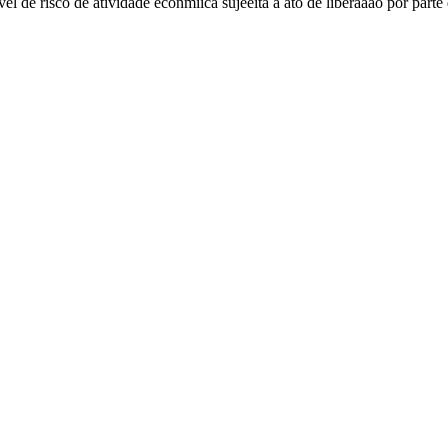
vel de risco de atividade econmiica sujeeita a ato de liberaaão por part