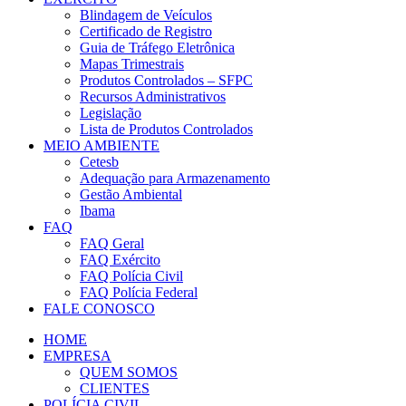
Blindagem de Veículos
Certificado de Registro
Guia de Tráfego Eletrônica
Mapas Trimestrais
Produtos Controlados – SFPC
Recursos Administrativos
Legislação
Lista de Produtos Controlados
MEIO AMBIENTE
Cetesb
Adequação para Armazenamento
Gestão Ambiental
Ibama
FAQ
FAQ Geral
FAQ Exército
FAQ Polícia Civil
FAQ Polícia Federal
FALE CONOSCO
HOME
EMPRESA
QUEM SOMOS
CLIENTES
POLÍCIA CIVIL