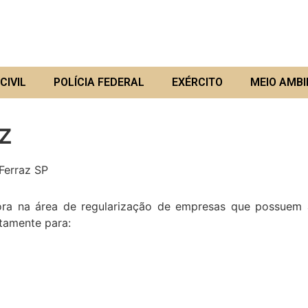
CIVIL
POLÍCIA FEDERAL
EXÉRCITO
MEIO AMBI
z
erraz SP
a área de regularização de empresas que possuem ati
etamente para: