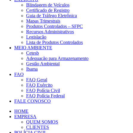
Blindagem de Veículos
Certificado de Registro
Guia de Tráfego Eletrônica
Mapas Trimestrais
Produtos Controlados – SFPC
Recursos Administrativos
Legislação
Lista de Produtos Controlados
MEIO AMBIENTE
Cetesb
Adequação para Armazenamento
Gestão Ambiental
Ibama
FAQ
FAQ Geral
FAQ Exército
FAQ Polícia Civil
FAQ Polícia Federal
FALE CONOSCO
HOME
EMPRESA
QUEM SOMOS
CLIENTES
POLÍCIA CIVIL