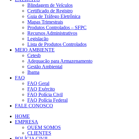
Blindagem de Veículos
Certificado de Registro
Guia de Tráfego Eletrônica
Mapas Trimestrais
Produtos Controlados – SFPC
Recursos Administrativos
Legislação
Lista de Produtos Controlados
MEIO AMBIENTE
Cetesb
Adequação para Armazenamento
Gestão Ambiental
Ibama
FAQ
FAQ Geral
FAQ Exército
FAQ Polícia Civil
FAQ Polícia Federal
FALE CONOSCO
HOME
EMPRESA
QUEM SOMOS
CLIENTES
POLÍCIA CIVIL