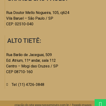
Rua Doutor Mello Nogueira, 105, cj624
Vila Baruel – São Paulo / SP
CEP: 02510-040
ALTO TIETÊ:
Rua Barão de Jaceguai, 509
Ed. Atrium, 11º andar, sala 112
Centro – Mogi das Cruzes / SP
CEP 08710-160
Tel: (11) 4726-3848
criação do site
www.nesseminuto.com.br
/
freepik images