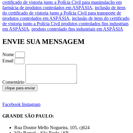
certificado de vistoria junto a Polícia Civil para manipulação em
farmácia de produtos controlados em ASPÁSIA
,
inclusão de itens
do certificado de vistoria junto a Polícia Civil para transporte de
produtos controlados em ASPÁSIA
,
inclusão de itens do certificado
de vistoria junto a Polícia Civil produtos controlados fins industriais
em ASPÁSIA
,
produto controlado fins industriais em ASPÁSIA
ENVIE SUA MENSAGEM
Nome
Email
Comentário
clique para enviar
Facebook
Instagram
GRANDE SÃO PAULO:
Rua Doutor Mello Nogueira, 105, cj624
Vila Baruel – São Paulo / SP