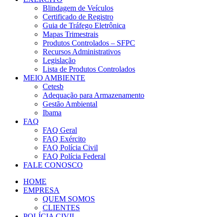
Blindagem de Veículos
Certificado de Registro
Guia de Tráfego Eletrônica
Mapas Trimestrais
Produtos Controlados – SFPC
Recursos Administrativos
Legislação
Lista de Produtos Controlados
MEIO AMBIENTE
Cetesb
Adequação para Armazenamento
Gestão Ambiental
Ibama
FAQ
FAQ Geral
FAQ Exército
FAQ Polícia Civil
FAQ Polícia Federal
FALE CONOSCO
HOME
EMPRESA
QUEM SOMOS
CLIENTES
POLÍCIA CIVIL