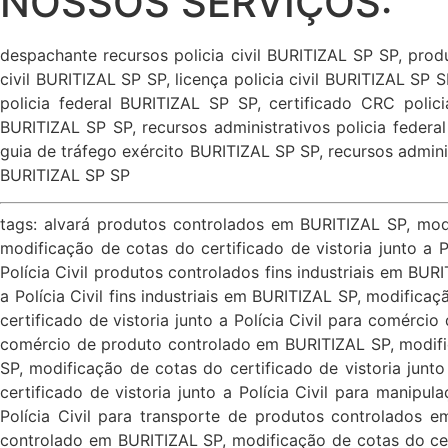
NOSSOS SERVIÇOS:
despachante recursos policia civil BURITIZAL SP SP, produt
civil BURITIZAL SP SP, licença policia civil BURITIZAL SP S
policia federal BURITIZAL SP SP, certificado CRC polic
BURITIZAL SP SP, recursos administrativos policia federa
guia de tráfego exército BURITIZAL SP SP, recursos admin
BURITIZAL SP SP
tags: alvará produtos controlados em BURITIZAL SP, modificação de cotas do certificado de vistoria junto a Polícia Civil para uso produtos controlados em BURITIZAL SP, modificação de cotas do certificado de vistoria junto a Polícia Civil para uso produto controlado em BURITIZAL SP, modificação de cotas do certificado de vistoria junto a Polícia Civil produtos controlados fins industriais em BURITIZAL SP, produto controlado fins industriais em BURITIZAL SP, modificação de cotas do certificado de vistoria junto a Polícia Civil fins industriais em BURITIZAL SP, modificação de cotas do certificado de vistoria junto a Polícia Civil fins comerciais em BURITIZAL SP, modificação de cotas do certificado de vistoria junto a Polícia Civil para comércio de produtos controlados em BURITIZAL SP, modificação de cotas do certificado de vistoria junto a Polícia Civil para comércio de produto controlado em BURITIZAL SP, modificação de cotas do certificado de vistoria junto a Polícia Civil para comércio de produtos controlados em BURITIZAL SP, modificação de cotas do certificado de vistoria junto a Polícia Civil para manipulação em farmácia de produtos controlados em BURITIZAL SP, modificação de cotas do certificado de vistoria junto a Polícia Civil para manipulação em farmácia de produto controlado em BURITIZAL SP, modificação de cotas do certificado de vistoria junto a Polícia Civil para transporte de produtos controlados em BURITIZAL SP, modificação de cotas do certificado de vistoria junto a Polícia Civil para transporte de produto controlado em BURITIZAL SP, modificação de cotas do certificado de vistoria junto a Polícia Civil para fabricação de produtos controlados em BURITIZAL SP, modificação de cotas do certificado de vistoria junto a Polícia Civil para fabricação de produto controlado em BURITIZAL SP, modificação de cotas do certificado de vistoria junto a Polícia Civil para importação e exportação de produtos controlados em BURITIZAL SP, modificação de cotas do certificado de vistoria junto a Polícia Civil para importação e exportação de produto controlado em BURITIZAL SP, modificação de cotas do certificado de vistoria junto a Polícia Civil para importação e exportação de produtos controlados em BURITIZAL SP, modificação de cotas do certificado de vistoria junto a Polícia Civil para importação produtos controlados em BURITIZAL SP, modificação de cotas do certificado de vistoria junto a Polícia Civil importação de produto em BURITIZAL SP, modificação de cotas do certificado de vistoria junto a Polícia Civil para exportação de produtos controlados em BURITIZAL SP, modificação de cotas do certificado de vistoria junto a Polícia Civil para depósito fechado de produtos controlados em BURITIZAL SP, modificação de cotas do certificado de vistoria junto a Polícia Civil para depósito fechado de produto controlado em BURITIZAL SP, modificação de cotas do certificado de vistoria junto a Polícia Civil para depósito fechado de produtos controlados em BURITIZAL SP, licença para depósito fechado de produto controlado em BURITIZAL SP, modificação de cotas do certificado de vistoria junto a Polícia Civil para armazenagem de produtos controlados em BURITIZAL SP, modificação de cotas do certificado de vistoria junto a Polícia Civil para armazenagem de produto controlado em BURITIZAL SP, modificação 