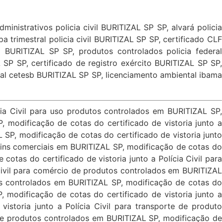
inistrativos policia civil BURITIZAL SP SP, alvará policia
pa trimestral policia civil BURITIZAL SP SP, certificado CLF
l BURITIZAL SP SP, produtos controlados policia federal
 SP SP, certificado de registro exército BURITIZAL SP SP,
tal cetesb BURITIZAL SP SP, licenciamento ambiental ibama
 vistoria junto a Polícia Civil para manipulação em farmácia de produto controlado em BURITIZAL SP, inclusão de cotas do certificado de vistoria junto a Polícia Civil para transporte de produtos controlados em BURITIZAL SP, inclusão de cotas do certificado de vistoria junto a Polícia Civil para transporte de produto controlado em BURITIZAL SP, inclusão de cotas do certificado de vistoria junto a Polícia Civil para fabricação de produtos controlados em BURITIZAL SP, inclusão de cotas do certificado de vistoria junto a Polícia Civil para fabricação de produto controlado em BURITIZAL SP, inclusão de cotas do certificado de vistoria junto a Polícia Civil para importação e exportação de produtos controlados em BURITIZAL SP, inclusão de cotas do certificado de vistoria junto a Polícia Civil para importação e exportação de produto controlado em BURITIZAL SP, inclusão de cotas do certificado de vistoria junto a Polícia Civil para importação e exportação de produtos controlados em BURITIZAL SP, inclusão de cotas do certificado de vistoria junto a Polícia Civil para importação produtos controlados em BURITIZAL SP, inclusão de cotas do certificado de vistoria junto a Polícia Civil importação de produto em BURITIZAL SP, inclusão de cotas do certificado de vistoria junto a Polícia Civil para exportação de produtos controlados em BURITIZAL SP, inclusão de cotas do certificado de vistoria junto a Polícia Civil para depósito fechado de produtos controlados em BURITIZAL SP, inclusão de cotas do certificado de vistoria junto a Polícia Civil para depósito fechado de produto controlado em BURITIZAL SP, inclusão de cotas do certificado de vistoria junto a Polícia Civil para depósito fechado de produtos controlados em BURITIZAL SP, licença para depósito fechado de produto controlado em BURITIZAL SP, inclusão de cotas do certificado de vistoria junto a Polícia Civil para armazenagem de produtos controlados em BURITIZAL SP, inclusão de cotas do certificado de vistoria junto a Polícia Civil para armazenagem de produto controlado em BURITIZAL SP, inclusão de cotas do certificado de vistoria junto a Polícia Civil para deposito de produtos controlados em BURITIZAL SP, inclusão de cotas do certificado de vistoria junto a Polícia Civil para deposito de produto controlado em BURITIZAL SP, inclusão de cotas do certificado de vistoria junto a Polícia Civil fins industriais em BURITIZAL SP, inclusão de cotas do certificado de vistoria junto a Polícia Civil para manipulação em farmácia de produtos controlados em BURITIZAL SP, inclusão de cotas do certificado de vistoria junto a Polícia Civil para manipulação em farmácia de produto controlado em BURITIZAL SP, inclusão de cotas do certificado de vistoria junto a Polícia Civil transporte de produtos controlados em BURITIZAL SP, inclusão de cotas do certificado de vistoria junto a Polícia Civil para transporte de produto controlado. inclusão de cotas do certificado de vistoria junto a Polícia Civil para fabricação de produto controlado em BURITIZAL SP, inclusão de cotas do certificado de vistoria junto a Polícia Civil para fabricação de produtos controlados em BURITIZAL SP, inclusão de cotas do certificado de vistoria junto a Polícia Civil para importação e exportação de produtos controlados em BURITIZAL SP, inclusão de cotas do certificado de vistoria junto a P