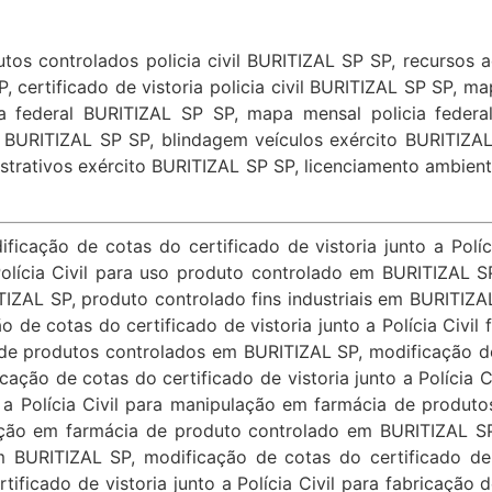
os controlados policia civil BURITIZAL SP SP, recursos adm
P, certificado de vistoria policia civil BURITIZAL SP SP, ma
ia federal BURITIZAL SP SP, mapa mensal policia federa
l BURITIZAL SP SP, blindagem veículos exército BURITIZAL
istrativos exército BURITIZAL SP SP, licenciamento ambien
de cotas do certificado de vistoria junto a Polícia Civil para deposito de produtos controlados em BURITIZAL SP, modificação de cotas do certificado de vistoria junto a Polícia Civil para deposito de produto controlado em BURITIZAL SP, modificação de cotas do certificado de vistoria junto a Polícia Civil fins industriais em BURITIZAL SP, modificação de cotas do certificado de vistoria junto a Polícia Civil para manipulação em farmácia de produtos controlados em BURITIZAL SP, modificação de cotas do certificado de vistoria junto a Polícia Civil para manipulação em farmácia de produto controlado em BURITIZAL SP, modificação de cotas do certificado de vistoria junto a Polícia Civil transporte de produtos controlados em BURITIZAL SP, modificação de cotas do certificado de vistoria junto a Polícia Civil para transporte de produto controlado. modificação de cotas do certificado de vistoria junto a Polícia Civil para fabricação de produto controlado em BURITIZAL SP, modificação de cotas do certificado de vistoria junto a Polícia Civil para fabricação de produtos controlados em BURITIZAL SP, modificação de cotas do certificado de vistoria junto a Polícia Civil para importação e exportação de produtos controlados em BURITIZAL SP, modificação de cotas do certificado de vistoria junto a Polícia Civil para importação e exportação de produto controlado em BURITIZAL SP, modificação de cotas do certificado de vistoria junto a Polícia Civil para exportação de produtos controlados em BURITIZAL SP, modificação de cotas do certificado de vistoria junto a Polícia Civil para exportação de produto controlado em BURITIZAL SP, modificação de cotas do certificado de vistoria junto a Polícia Civil para depósito fechado de produtos controlados em BURITIZAL SP, inclusão de itens do certificado de vistoria junto a Polícia Civil para depósito fechado de produto controlado em BURITIZAL SP, inclusão de itens do certificado de vistoria junto a Polícia Civil para armazenagem de produtos controlados em BURITIZAL SP, inclusão de itens do certificado de vistoria junto a Polícia Civil para armazenagem de produto controlado em BURITIZAL SP, certificado para produtos controlados em BURITIZAL SP, inclusão de cotas do certificado de vistoria junto a Polícia Civil para uso produtos controlados em BURITIZAL SP, inclusão de cotas do certificado de vistoria junto a Polícia Civil para uso produto controlado em BURITIZAL SP, inclusão de cotas do certificado de vistoria junto a Polícia Civil produtos controlados fins industriais em BURITIZAL SP, produto controlado fins industriais em BURITIZAL SP, inclusão de cotas do certificado de vistoria junto a Polícia Civil fins industriais em BURITIZAL SP, inclusão de cotas do certificado de vistoria junto a Polícia Civil fins comerciais em BURITIZAL SP, inclusão de cotas do certificado de vistoria junto a Polícia Civil para comércio de produtos controlados em BURITIZAL SP, inclusão de cotas do certificado de vistoria junto a Polícia Civil para comércio de produto controlado em BURITIZAL SP, inclusão de cotas do certificado de vistoria junto a Polícia Civil para comércio de produtos controlados em BURITIZAL SP, inclusão de cotas do certificado de vistoria junto a Polícia Civil para manipulação em farmácia de produtos controlados em BURITIZAL SP, inclusão de cotas do certificado de