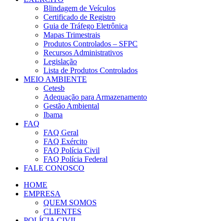
Blindagem de Veículos
Certificado de Registro
Guia de Tráfego Eletrônica
Mapas Trimestrais
Produtos Controlados – SFPC
Recursos Administrativos
Legislação
Lista de Produtos Controlados
MEIO AMBIENTE
Cetesb
Adequação para Armazenamento
Gestão Ambiental
Ibama
FAQ
FAQ Geral
FAQ Exército
FAQ Polícia Civil
FAQ Polícia Federal
FALE CONOSCO
HOME
EMPRESA
QUEM SOMOS
CLIENTES
POLÍCIA CIVIL