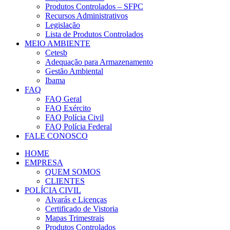
Produtos Controlados – SFPC
Recursos Administrativos
Legislação
Lista de Produtos Controlados
MEIO AMBIENTE
Cetesb
Adequação para Armazenamento
Gestão Ambiental
Ibama
FAQ
FAQ Geral
FAQ Exército
FAQ Polícia Civil
FAQ Polícia Federal
FALE CONOSCO
HOME
EMPRESA
QUEM SOMOS
CLIENTES
POLÍCIA CIVIL
Alvarás e Licenças
Certificado de Vistoria
Mapas Trimestrais
Produtos Controlados