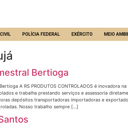
CIVIL
POLÍCIA FEDERAL
EXÉRCITO
MEIO AMBI
ujá
estral Bertioga
ioga A RS PRODUTOS CONTROLADOS é inovadora na área
lados e trabalha prestando serviços e assessoria diretamen
uidoras depósitos transportadoras importadoras e export
troladas. Nosso trabalho sempre […]
 Santos