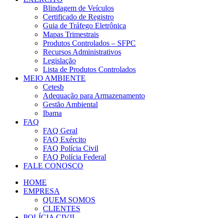
Blindagem de Veículos
Certificado de Registro
Guia de Tráfego Eletrônica
Mapas Trimestrais
Produtos Controlados – SFPC
Recursos Administrativos
Legislação
Lista de Produtos Controlados
MEIO AMBIENTE
Cetesb
Adequação para Armazenamento
Gestão Ambiental
Ibama
FAQ
FAQ Geral
FAQ Exército
FAQ Polícia Civil
FAQ Polícia Federal
FALE CONOSCO
HOME
EMPRESA
QUEM SOMOS
CLIENTES
POLÍCIA CIVIL