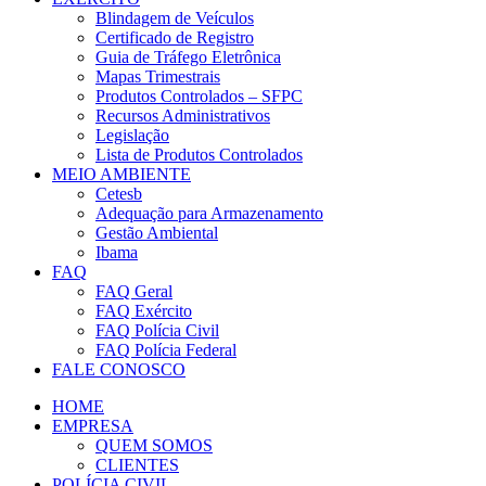
Blindagem de Veículos
Certificado de Registro
Guia de Tráfego Eletrônica
Mapas Trimestrais
Produtos Controlados – SFPC
Recursos Administrativos
Legislação
Lista de Produtos Controlados
MEIO AMBIENTE
Cetesb
Adequação para Armazenamento
Gestão Ambiental
Ibama
FAQ
FAQ Geral
FAQ Exército
FAQ Polícia Civil
FAQ Polícia Federal
FALE CONOSCO
HOME
EMPRESA
QUEM SOMOS
CLIENTES
POLÍCIA CIVIL