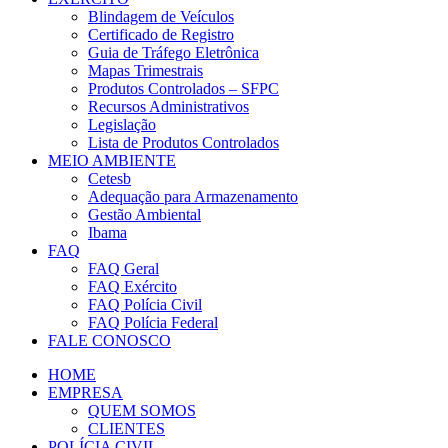
Blindagem de Veículos
Certificado de Registro
Guia de Tráfego Eletrônica
Mapas Trimestrais
Produtos Controlados – SFPC
Recursos Administrativos
Legislação
Lista de Produtos Controlados
MEIO AMBIENTE
Cetesb
Adequação para Armazenamento
Gestão Ambiental
Ibama
FAQ
FAQ Geral
FAQ Exército
FAQ Polícia Civil
FAQ Polícia Federal
FALE CONOSCO
HOME
EMPRESA
QUEM SOMOS
CLIENTES
POLÍCIA CIVIL