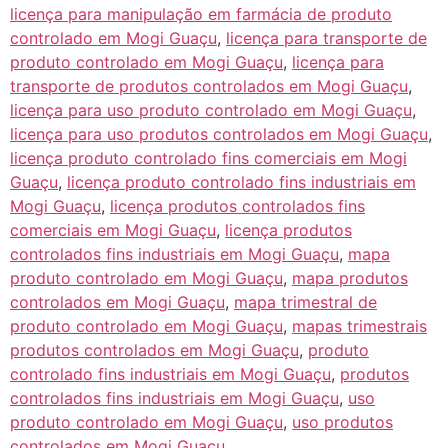
licença para manipulação em farmácia de produto
controlado em Mogi Guaçu
,
licença para transporte de
produto controlado em Mogi Guaçu
,
licença para
transporte de produtos controlados em Mogi Guaçu
,
licença para uso produto controlado em Mogi Guaçu
,
licença para uso produtos controlados em Mogi Guaçu
,
licença produto controlado fins comerciais em Mogi
Guaçu
,
licença produto controlado fins industriais em
Mogi Guaçu
,
licença produtos controlados fins
comerciais em Mogi Guaçu
,
licença produtos
controlados fins industriais em Mogi Guaçu
,
mapa
produto controlado em Mogi Guaçu
,
mapa produtos
controlados em Mogi Guaçu
,
mapa trimestral de
produto controlado em Mogi Guaçu
,
mapas trimestrais
produtos controlados em Mogi Guaçu
,
produto
controlado fins industriais em Mogi Guaçu
,
produtos
controlados fins industriais em Mogi Guaçu
,
uso
produto controlado em Mogi Guaçu
,
uso produtos
controlados em Mogi Guaçu