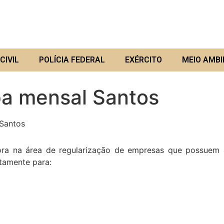
CIVIL
POLÍCIA FEDERAL
EXÉRCITO
MEIO AMBI
a mensal Santos
antos
a área de regularização de empresas que possuem ati
etamente para: