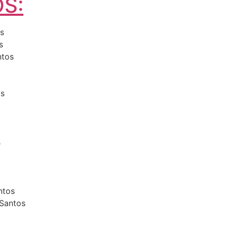
S:
os
s
ntos
os
s
ntos
 Santos