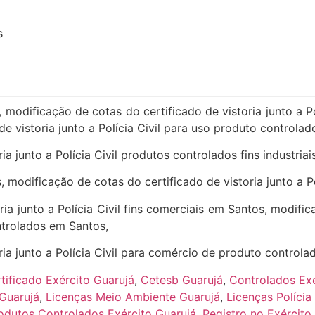
s
 modificação de cotas do certificado de vistoria junto a P
e vistoria junto a Polícia Civil para uso produto controla
a junto a Polícia Civil produtos controlados fins industria
 modificação de cotas do certificado de vistoria junto a Pol
ia junto a Polícia Civil fins comerciais em Santos, modific
ntrolados em Santos,
ria junto a Polícia Civil para comércio de produto control
tificado Exército Guarujá
,
Cetesb Guarujá
,
Controlados Exé
Guarujá
,
Licenças Meio Ambiente Guarujá
,
Licenças Polícia
odutos Controlados Exército Guarujá
,
Registro no Exército