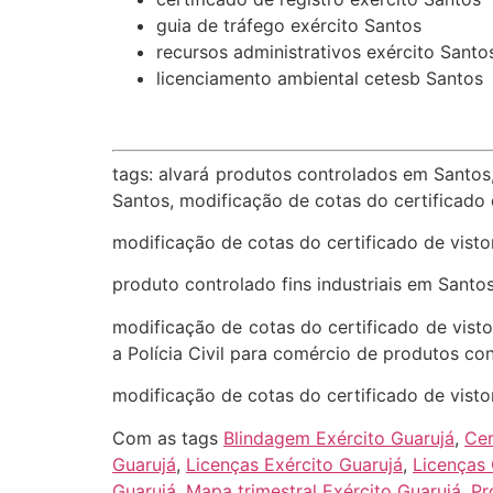
guia de tráfego exército Santos
recursos administrativos exército Santo
licenciamento ambiental cetesb Santos
tags: alvará produtos controlados em Santos,
Santos, modificação de cotas do certificado d
modificação de cotas do certificado de vistori
produto controlado fins industriais em Santos,
modificação de cotas do certificado de vistor
a Polícia Civil para comércio de produtos co
modificação de cotas do certificado de visto
Com as tags
Blindagem Exército Guarujá
,
Cer
Guarujá
,
Licenças Exército Guarujá
,
Licenças 
Guarujá
,
Mapa trimestral Exército Guarujá
,
Pr