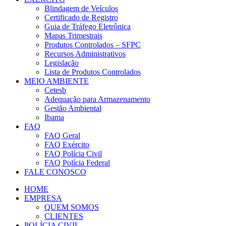
Blindagem de Veículos
Certificado de Registro
Guia de Tráfego Eletrônica
Mapas Trimestrais
Produtos Controlados – SFPC
Recursos Administrativos
Legislação
Lista de Produtos Controlados
MEIO AMBIENTE
Cetesb
Adequação para Armazenamento
Gestão Ambiental
Ibama
FAQ
FAQ Geral
FAQ Exército
FAQ Polícia Civil
FAQ Polícia Federal
FALE CONOSCO
HOME
EMPRESA
QUEM SOMOS
CLIENTES
POLÍCIA CIVIL