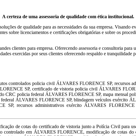
A certeza de uma assessoria de qualidade com ética institucional.
soluções de qualidade para as necessidades da sua empresa. Visando evit
ntes sobre licenciamentos e certificações obrigatórias e sobre os proce
ndes clientes para empresa. Oferecendo assessoria e consultoria para 
vidades exercidas por seus clientes oferecendo respaldo e tranquilidade 
tos controlados policia civil ÁLVARES FLORENCE SP, recursos adm
ORENCE SP, certificado de vistoria policia civil ÁLVARES FLO
cado CRC policia federal ÁLVARES FLORENCE SP, mapa mensal poli
ia federal ÁLVARES FLORENCE SP, blindagem veículos exército Á
 SP, recursos administrativos exército ÁLVARES FLORENCE 
o de cotas do certificado de vistoria junto a Polícia Civil para armazenagem de produto controlado em ÁLVARES FLORENCE, modificação de cotas do certificado de vistoria junto a Polícia Civil para deposito de produtos controlados em ÁLVARES FLORENCE, modificação de cotas do certificado de vistoria junto a Polícia Civil para deposito de produto controlado em ÁLVARES FLORENCE, modificação de cotas do certificado de vistoria junto a Polícia Civil fins industriais em ÁLVARES FLORENCE, modificação de cotas do certificado de vistoria junto a Polícia Civil para manipulação em farmácia de produtos controlados em ÁLVARES FLORENCE, modificação de cotas do certificado de vistoria junto a Polícia Civil para manipulação em farmácia de produto controlado em ÁLVARES FLORENCE, modificação de cotas do certificado de vistoria junto a Polícia Civil transporte de produtos controlados em ÁLVARES FLORENCE, modificação de cotas do certificado de vistoria junto a Polícia Civil para transporte de produto controlado. modificação de cotas do certificado de vistoria junto a Polícia Civil para fabricação de produto controlado em ÁLVARES FLORENCE, modificação de cotas do certificado de vistoria junto a Polícia Civil para fabricação de produtos controlados em ÁLVARES FLORENCE, modificação de cotas do certificado de vistoria junto a Polícia Civil para importação e exportação de produtos controlados em ÁLVARES FLORENCE, modificação de cotas do certificado de vistoria junto a Polícia Civil para importação e exportação de produto controlado em ÁLVARES FLORENCE, modificação de cotas do certificado de vistoria junto a Polícia Civil para exportação de produtos controlados em ÁLVARES FLORENCE, modificação de cotas do certificado de vistoria junto a Polícia Civil para exportação de produto controlado em ÁLVARES FLORENCE, modificação de cotas do certificado de vistoria junto a Polícia Civil para depósito fechado de produtos controlados em ÁLVARES FLORENCE, inclusão de itens do certificado de vistoria junto a Polícia Civil para depósito fechado de produto controlado em ÁLVARES FLORENCE, inclusão de itens do certificado de vistoria junto a Polícia Civil para armazenagem de produtos controlados em ÁLVARES FLORENCE, inclusão de itens do certificado de vistoria junto a Polícia Civil para armazenagem de produto controlado em ÁLVARES FLORENCE, certificado para produtos controlados em ÁLVARES FLORENCE, inclusão de cotas do certificado de vistoria junto a Polícia Civil para uso produtos controlados em ÁLVARES FLORENCE, inclusão de cotas do certificado de vistoria junto a Polícia Civil para uso produto controlado em ÁLVARES FLORENCE, inclusão de cotas do certificado de vistoria junto a Polícia Civil produtos controlados fins industriais em ÁLVARES FLORENCE, produto controlado fins industriais em ÁLVARES FLORENCE, inclusão de cotas do certificado de vistoria junto a Polícia Civil fins industriais em ÁLVARES FLORENCE, inclusão de cotas do certificado de vistoria junto a Polícia Civil fins comerciais em ÁLVARES FLORENCE, inclusão de cotas do certificado de vistoria junto a Polícia Civil para comércio de produtos controlados em ÁLVARES FLORENCE, inclusão de cotas do certificado de vistoria junto a Polícia Civil para comércio de produto controlado em ÁLVARES FLORENCE, inclusão de cotas do certificado de vistoria junto a Polícia Civil para comércio de produtos controlad