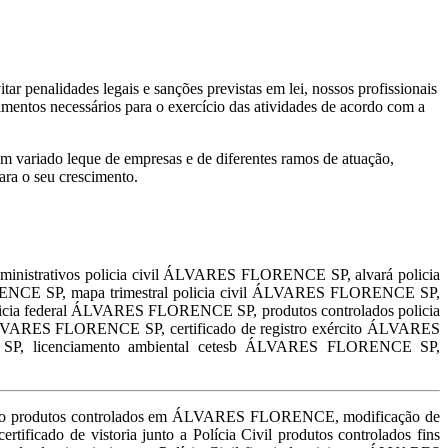
ar penalidades legais e sanções previstas em lei, nossos profissionais
dimentos necessários para o exercício das atividades de acordo com a
um variado leque de empresas e de diferentes ramos de atuação,
para o seu crescimento.
inistrativos policia civil ÁLVARES FLORENCE SP, alvará policia
RENCE SP, mapa trimestral policia civil ÁLVARES FLORENCE SP,
cia federal ÁLVARES FLORENCE SP, produtos controlados policia
LVARES FLORENCE SP, certificado de registro exército ÁLVARES
SP, licenciamento ambiental cetesb ÁLVARES FLORENCE SP,
os em ÁLVARES FLORENCE, inclusão de cotas do certificado de vistoria junto a Polícia Civil para manipulação em farmácia de produtos controlados em ÁLVARES FLORENCE, inclusão de cotas do certificado de vistoria junto a Polícia Civil para manipulação em farmácia de produto controlado em ÁLVARES FLORENCE, inclusão de cotas do certificado de vistoria junto a Polícia Civil para transporte de produtos controlados em ÁLVARES FLORENCE, inclusão de cotas do certificado de vistoria junto a Polícia Civil para transporte de produto controlado em ÁLVARES FLORENCE, inclusão de cotas do certificado de vistoria junto a Polícia Civil para fabricação de produtos controlados em ÁLVARES FLORENCE, inclusão de cotas do certificado de vistoria junto a Polícia Civil para fabricação de produto controlado em ÁLVARES FLORENCE, inclusão de cotas do certificado de vistoria junto a Polícia Civil para importação e exportação de produtos controlados em ÁLVARES FLORENCE, inclusão de cotas do certificado de vistoria junto a Polícia Civil para importação e exportação de produto controlado em ÁLVARES FLORENCE, inclusão de cotas do certificado de vistoria junto a Polícia Civil para importação e exportação de produtos controlados em ÁLVARES FLORENCE, inclusão de cotas do certificado de vistoria junto a Polícia Civil para importação produtos controlados em ÁLVARES FLORENCE, inclusão de cotas do certificado de vistoria junto a Polícia Civil importação de produto em ÁLVARES FLORENCE, inclusão de cotas do certificado de vistoria junto a Polícia Civil para exportação de produtos controlados em ÁLVARES FLORENCE, inclusão de cotas do certificado de vistoria junto a Polícia Civil para depósito fechado de produtos controlados em ÁLVARES FLORENCE, inclusão de cotas do certificado de vistoria junto a Polícia Civil para depósito fechado de produto controlado em ÁLVARES FLORENCE, inclusão de cotas do certificado de vistoria junto a Polícia Civil para depósito fechado de produtos controlados em ÁLVARES FLORENCE, licença para depósito fechado de produto controlado em ÁLVARES FLORENCE, inclusão de cotas do certificado de vistoria junto a Polícia Civil para armazenagem de produtos controlados em ÁLVARES FLORENCE, inclusão de cotas do certificado de vistoria junto a Polícia Civil para armazenagem de produto controlado em ÁLVARES FLORENCE, inclusão de cotas do certificado de vistoria junto a Polícia Civil para deposito de produtos controlados em ÁLVARES FLORENCE, inclusão de cotas do certificado de vistoria junto a Polícia Civil para deposito de produto controlado em ÁLVARES FLORENCE, inclusão de cotas do certificado de vistoria junto a Polícia Civil fins industriais em ÁLVARES FLORENCE, inclusão de cotas do certificado de vistoria junto a Polícia Civil para manipulação em farmácia de produtos controlados em ÁLVARES FLORENCE, inclusão de cotas do certificado de vistoria junto a Polícia Civil para manipulação em farmácia de produto controlado em ÁLVARES FLORENCE, inclusão de cotas do certificado de vistoria junto a Polícia Civil transporte de produtos controlados em ÁLVARES FLORENCE, inclusão de cotas do certificado de vistoria junto a Polícia Civil para transporte de produto controlado. inclusão de cotas do certificado de vistoria junto a Polícia Civil para fabricação de produto controlado em ÁLVARES FLORENCE,