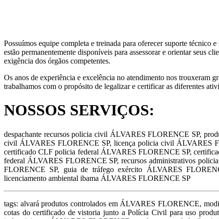
Possuímos equipe completa e treinada para oferecer suporte técnico e 
estão permanentemente disponíveis para assessorar e orientar seus clie
exigência dos órgãos competentes.
Os anos de experiência e excelência no atendimento nos trouxeram gra
trabalhamos com o propósito de legalizar e certificar as diferentes ati
NOSSOS SERVIÇOS:
despachante recursos policia civil ÁLVARES FLORENCE SP, produ
civil ÁLVARES FLORENCE SP, licença policia civil ÁLVARES FL
certificado CLF policia federal ÁLVARES FLORENCE SP, certifi
federal ÁLVARES FLORENCE SP, recursos administrativos polic
FLORENCE SP, guia de tráfego exército ÁLVARES FLORENCE
licenciamento ambiental ibama ÁLVARES FLORENCE SP
tags: alvará produtos controlados em ÁLVARES FLORENCE, modificação de cotas do certificado de vistoria junto a Polícia Civil para uso produtos controlados em ÁLVARES FLORENCE, modificação de cotas do certificado de vistoria junto a Polícia Civil para uso produto controlado em ÁLVARES FLORENCE, modificação de cotas do certificado de vistoria junto a Polícia Civil produtos controlados fins industriais em ÁLVARES FLORENCE, produto controlado fins industriais em ÁLVARES FLORENCE, modificação de cotas do certificado de vistoria junto a Polícia Civil fins industriais em ÁLVARES FLORENCE, modificação de cotas do certificado de vistoria junto a Polícia Civil fins comerciais em ÁLVARES FLORENCE, modificação de cotas do certificado de vistoria junto a Polícia Civil para comércio de produtos controlados em ÁLVARES FLORENCE, modificação de cotas do certificado de vistoria junto a Polícia Civil para comércio de produto controlado em ÁLVARES FLORENCE, modificação de cotas do certificado de vistoria junto a Polícia Civil para comércio de produtos controlados em ÁLVARES FLORENCE, modificação de cotas do certificado de vistoria junto a Polícia Civil para manipulação em farmácia de produtos controlados em ÁLVARES FLORENCE, modificação de cotas do certificado de vistoria junto a Polícia Civil para manipulação em farmácia de produto controlado em ÁLVARES FLORENCE, modificação de cotas do certificado de vistoria junto a Polícia Civil para transporte de produtos controlados em ÁLVARES FLORENCE, modificação de cotas do certificado de vistoria junto a Polícia Civil para transporte de produto controlado em ÁLVARES FLORENCE, modificação de cotas do certificado de vistoria junto a Polícia Civil para fabricação de produtos controlados em ÁLVARES FLORENCE, modificação de cotas do certificado de vistoria junto a Polícia Civil para fabricação de produto controlado em ÁLVARES FLORENCE, modificação de cotas do certificado de vistoria junto a Polícia Civil para importação e exportação de produtos controlados em ÁLVARES FLORENCE, modificação de cotas do certificado de vistoria junto a Polícia Civil para importação e exportação de produto controlado em ÁLVARES FLORENCE, modificação de cotas do certificado de vistoria junto a Polícia Civil para importação e exportação de produtos controlados em ÁLVARES FLORENCE, modificação de cotas do certificado de vistoria junto a Polícia Civil para importação produtos controlados em ÁLVARES FLORENCE, modificação de cotas do certificado de vistoria junto a Polícia Civil importação de produto em ÁLVARES FLORENCE, modificação de cotas do certificado de vistoria junto a Polícia Civil para exportação de produtos controlados em ÁLVARES FLORENCE, modificação de cotas do certificado de vistoria junto a Polícia Civil para depósito fechado de produtos controlados em ÁLVARES FLORENCE, modificação de cotas do certificado de vistoria junto a Polícia Civil para depósito fechado de produto controlado em ÁLVARES FLORENCE, modificação de cotas do certificado de vistoria junto a Polícia Civil para depósito fechado de produtos controlados em ÁLVARES FLORENCE, licença para depósito fechado de produto controlado em ÁLVARES FLORENCE, modificação de cotas do certificado de vistoria junto a Polícia Civil para armazenagem de produtos controlados em ÁLVARES FLORENCE, modificaçã