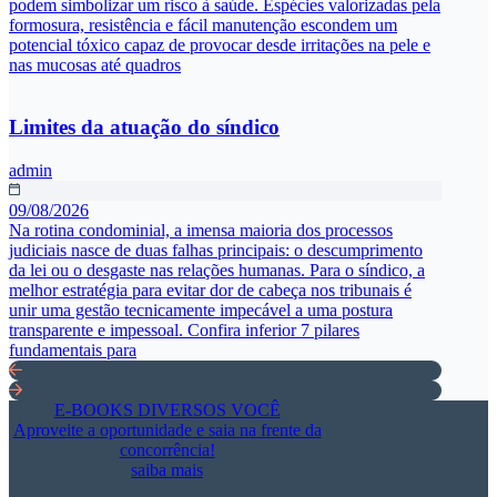
podem simbolizar um risco à saúde. Espécies valorizadas pela
formosura, resistência e fácil manutenção escondem um
potencial tóxico capaz de provocar desde irritações na pele e
nas mucosas até quadros
Limites da atuação do síndico
admin
09/08/2026
Na rotina condominial, a imensa maioria dos processos
judiciais nasce de duas falhas principais: o descumprimento
da lei ou o desgaste nas relações humanas. Para o síndico, a
melhor estratégia para evitar dor de cabeça nos tribunais é
unir uma gestão tecnicamente impecável a uma postura
transparente e impessoal. Confira inferior 7 pilares
fundamentais para
E-BOOKS DIVERSOS VOCÊ
Aproveite a oportunidade e saia na frente da
concorrência!
saiba mais