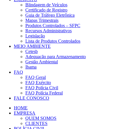
Blindagem de Veículos
Certificado de Registro
Guia de Tráfego Eletrônica
Mapas Trimestrais
Produtos Controlados – SFPC
Recursos Administrativos
Legislação
Lista de Produtos Controlados
MEIO AMBIENTE
Cetesb
Adequação para Armazenamento
Gestão Ambiental
Ibama
FAQ
FAQ Geral
FAQ Exército
FAQ Polícia Civil
FAQ Polícia Federal
FALE CONOSCO
HOME
EMPRESA
QUEM SOMOS
CLIENTES
POLÍCIA CIVIL