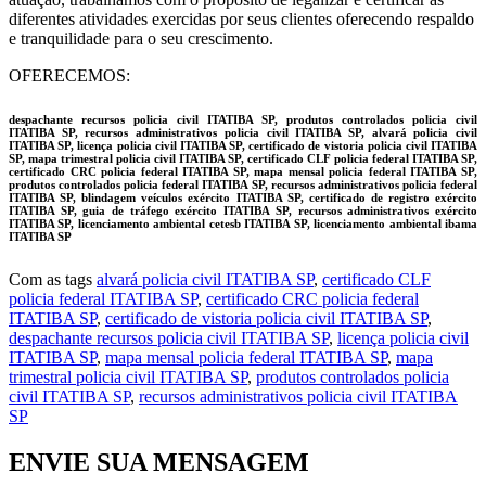
diferentes atividades exercidas por seus clientes oferecendo respaldo
e tranquilidade para o seu crescimento.
OFERECEMOS:
despachante recursos policia civil ITATIBA SP, produtos controlados policia civil
ITATIBA SP, recursos administrativos policia civil ITATIBA SP, alvará policia civil
ITATIBA SP, licença policia civil ITATIBA SP, certificado de vistoria policia civil ITATIBA
SP, mapa trimestral policia civil ITATIBA SP, certificado CLF policia federal ITATIBA SP,
certificado CRC policia federal ITATIBA SP, mapa mensal policia federal ITATIBA SP,
produtos controlados policia federal ITATIBA SP, recursos administrativos policia federal
ITATIBA SP, blindagem veículos exército ITATIBA SP, certificado de registro exército
ITATIBA SP, guia de tráfego exército ITATIBA SP, recursos administrativos exército
ITATIBA SP, licenciamento ambiental cetesb ITATIBA SP, licenciamento ambiental ibama
ITATIBA SP
Com as tags
alvará policia civil ITATIBA SP
,
certificado CLF
policia federal ITATIBA SP
,
certificado CRC policia federal
ITATIBA SP
,
certificado de vistoria policia civil ITATIBA SP
,
despachante recursos policia civil ITATIBA SP
,
licença policia civil
ITATIBA SP
,
mapa mensal policia federal ITATIBA SP
,
mapa
trimestral policia civil ITATIBA SP
,
produtos controlados policia
civil ITATIBA SP
,
recursos administrativos policia civil ITATIBA
SP
ENVIE SUA MENSAGEM