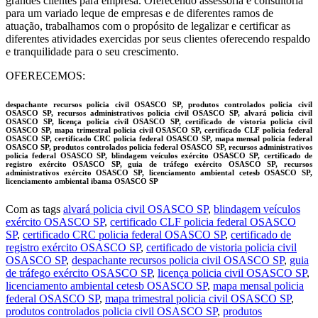
grandes clientes para empresa. Oferecendo assessoria e consultoria
para um variado leque de empresas e de diferentes ramos de
atuação, trabalhamos com o propósito de legalizar e certificar as
diferentes atividades exercidas por seus clientes oferecendo respaldo
e tranquilidade para o seu crescimento.
OFERECEMOS:
despachante recursos policia civil OSASCO SP, produtos controlados policia civil
OSASCO SP, recursos administrativos policia civil OSASCO SP, alvará policia civil
OSASCO SP, licença policia civil OSASCO SP, certificado de vistoria policia civil
OSASCO SP, mapa trimestral policia civil OSASCO SP, certificado CLF policia federal
OSASCO SP, certificado CRC policia federal OSASCO SP, mapa mensal policia federal
OSASCO SP, produtos controlados policia federal OSASCO SP, recursos administrativos
policia federal OSASCO SP, blindagem veículos exército OSASCO SP, certificado de
registro exército OSASCO SP, guia de tráfego exército OSASCO SP, recursos
administrativos exército OSASCO SP, licenciamento ambiental cetesb OSASCO SP,
licenciamento ambiental ibama OSASCO SP
Com as tags
alvará policia civil OSASCO SP
,
blindagem veículos
exército OSASCO SP
,
certificado CLF policia federal OSASCO
SP
,
certificado CRC policia federal OSASCO SP
,
certificado de
registro exército OSASCO SP
,
certificado de vistoria policia civil
OSASCO SP
,
despachante recursos policia civil OSASCO SP
,
guia
de tráfego exército OSASCO SP
,
licença policia civil OSASCO SP
,
licenciamento ambiental cetesb OSASCO SP
,
mapa mensal policia
federal OSASCO SP
,
mapa trimestral policia civil OSASCO SP
,
produtos controlados policia civil OSASCO SP
,
produtos