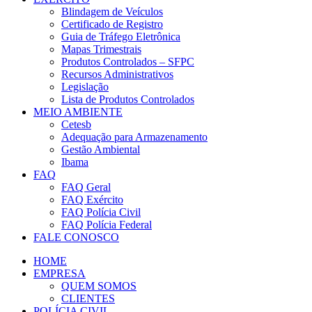
Blindagem de Veículos
Certificado de Registro
Guia de Tráfego Eletrônica
Mapas Trimestrais
Produtos Controlados – SFPC
Recursos Administrativos
Legislação
Lista de Produtos Controlados
MEIO AMBIENTE
Cetesb
Adequação para Armazenamento
Gestão Ambiental
Ibama
FAQ
FAQ Geral
FAQ Exército
FAQ Polícia Civil
FAQ Polícia Federal
FALE CONOSCO
HOME
EMPRESA
QUEM SOMOS
CLIENTES
POLÍCIA CIVIL