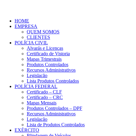
Ir
para
o
HOME
conteúdo
EMPRESA
QUEM SOMOS
CLIENTES
POLÍCIA CIVIL
Alvarás e Licenças
Certificado de Vistoria
Mapas Trimestrais
Produtos Controlados
Recursos Administrativos
Legislação
Lista Produtos Controlados
POLÍCIA FEDERAL
Certificado – CLF
Certificado – CRC
Mapas Mensais
Produtos Controlados – DPF
Recursos Administrativos
Legislação
Lista de Produtos Controlados
EXÉRCITO
Blindagem de Veículos