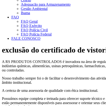
Cetesb
Adequação para Armazenamento
Gestão Ambiental
Ibama
FAQ
FAQ Geral
FAQ Exército
FAQ Polícia Civil
FAQ Polícia Federal
FALE CONOSCO
exclusão do certificado de vistor
A RS PRODUTOS CONTROLADOS é inovadora na área de regularização d
indústrias químicas, alimentícias, usinas petroquímicas, farmacêutica
ou controladas.
Nosso trabalho sempre foi o de facilitar o desenvolvimento das ativida
âmbito institucional.
A certeza de uma assessoria de qualidade com ética institucional.
Possuímos equipe completa e treinada para oferecer suporte técnico e 
estão permanentemente disponíveis para assessorar e orientar seus clie