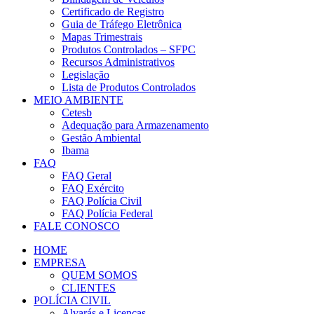
Certificado de Registro
Guia de Tráfego Eletrônica
Mapas Trimestrais
Produtos Controlados – SFPC
Recursos Administrativos
Legislação
Lista de Produtos Controlados
MEIO AMBIENTE
Cetesb
Adequação para Armazenamento
Gestão Ambiental
Ibama
FAQ
FAQ Geral
FAQ Exército
FAQ Polícia Civil
FAQ Polícia Federal
FALE CONOSCO
HOME
EMPRESA
QUEM SOMOS
CLIENTES
POLÍCIA CIVIL
Alvarás e Licenças