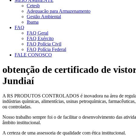
MEIO AMBIENTE
Cetesb
Adequação para Armazenamento
Gestão Ambiental
Ibama
FAQ
FAQ Geral
FAQ Exército
FAQ Polícia Civil
FAQ Polícia Federal
FALE CONOSCO
obtenção de certificado de visto
Jundiaí
A RS PRODUTOS CONTROLADOS é inovadora na área de regularização d
indústrias químicas, alimentícias, usinas petroquímicas, farmacêutica
ou controladas.
Nosso trabalho sempre foi o de facilitar o desenvolvimento das ativida
âmbito institucional.
A certeza de uma assessoria de qualidade com ética institucional.