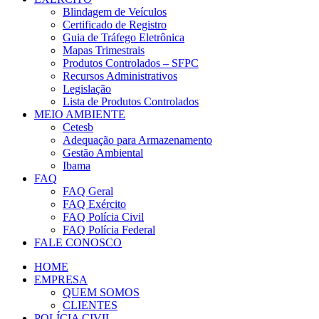
Blindagem de Veículos
Certificado de Registro
Guia de Tráfego Eletrônica
Mapas Trimestrais
Produtos Controlados – SFPC
Recursos Administrativos
Legislação
Lista de Produtos Controlados
MEIO AMBIENTE
Cetesb
Adequação para Armazenamento
Gestão Ambiental
Ibama
FAQ
FAQ Geral
FAQ Exército
FAQ Polícia Civil
FAQ Polícia Federal
FALE CONOSCO
HOME
EMPRESA
QUEM SOMOS
CLIENTES
POLÍCIA CIVIL