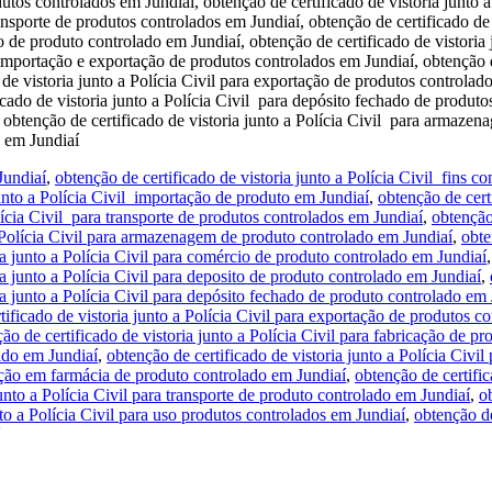
dutos controlados em Jundiaí, obtenção de certificado de vistoria junto
ransporte de produtos controlados em Jundiaí, obtenção de certificado de 
ão de produto controlado em Jundiaí, obtenção de certificado de vistoria
a importação e exportação de produtos controlados em Jundiaí, obtenção de
e vistoria junto a Polícia Civil para exportação de produtos controlados
ado de vistoria junto a Polícia Civil para depósito fechado de produtos
 obtenção de certificado de vistoria junto a Polícia Civil para armaze
o em Jundiaí
Jundiaí
,
obtenção de certificado de vistoria junto a Polícia Civil fins c
junto a Polícia Civil importação de produto em Jundiaí
,
obtenção de cert
lícia Civil para transporte de produtos controlados em Jundiaí
,
obtenção
a Polícia Civil para armazenagem de produto controlado em Jundiaí
,
obte
ia junto a Polícia Civil para comércio de produto controlado em Jundiaí
ia junto a Polícia Civil para deposito de produto controlado em Jundiaí
,
ia junto a Polícia Civil para depósito fechado de produto controlado em
tificado de vistoria junto a Polícia Civil para exportação de produtos c
ão de certificado de vistoria junto a Polícia Civil para fabricação de p
ado em Jundiaí
,
obtenção de certificado de vistoria junto a Polícia Civ
lação em farmácia de produto controlado em Jundiaí
,
obtenção de certifi
junto a Polícia Civil para transporte de produto controlado em Jundiaí
,
o
nto a Polícia Civil para uso produtos controlados em Jundiaí
,
obtenção de