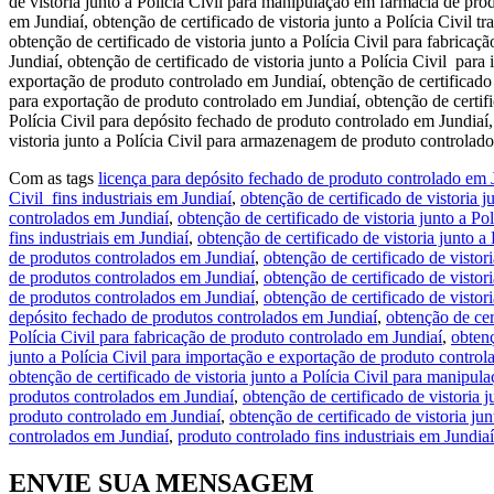
de vistoria junto a Polícia Civil para manipulação em farmácia de pro
em Jundiaí, obtenção de certificado de vistoria junto a Polícia Civil t
obtenção de certificado de vistoria junto a Polícia Civil para fabricaç
Jundiaí, obtenção de certificado de vistoria junto a Polícia Civil par
exportação de produto controlado em Jundiaí, obtenção de certificado d
para exportação de produto controlado em Jundiaí, obtenção de certific
Polícia Civil para depósito fechado de produto controlado em Jundiaí,
vistoria junto a Polícia Civil para armazenagem de produto controlad
Com as tags
licença para depósito fechado de produto controlado em 
Civil fins industriais em Jundiaí
,
obtenção de certificado de vistoria 
controlados em Jundiaí
,
obtenção de certificado de vistoria junto a Po
fins industriais em Jundiaí
,
obtenção de certificado de vistoria junto 
de produtos controlados em Jundiaí
,
obtenção de certificado de vistor
de produtos controlados em Jundiaí
,
obtenção de certificado de vistor
de produtos controlados em Jundiaí
,
obtenção de certificado de vistor
depósito fechado de produtos controlados em Jundiaí
,
obtenção de cer
Polícia Civil para fabricação de produto controlado em Jundiaí
,
obtenç
junto a Polícia Civil para importação e exportação de produto control
obtenção de certificado de vistoria junto a Polícia Civil para manipu
produtos controlados em Jundiaí
,
obtenção de certificado de vistoria 
produto controlado em Jundiaí
,
obtenção de certificado de vistoria ju
controlados em Jundiaí
,
produto controlado fins industriais em Jundiaí
ENVIE SUA MENSAGEM