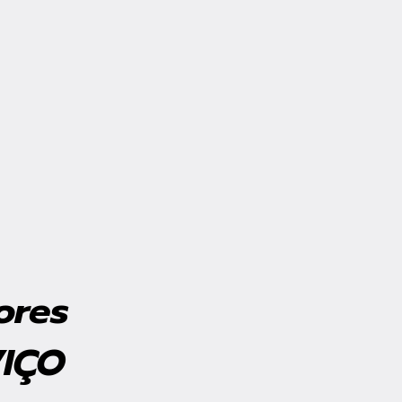
ores
VIÇO