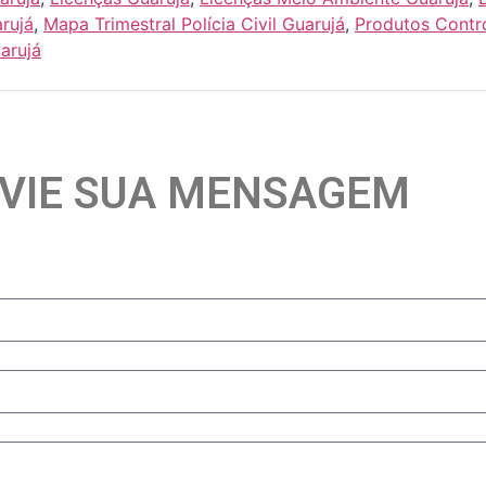
rujá
,
Mapa Trimestral Polícia Civil Guarujá
,
Produtos Contr
arujá
VIE SUA MENSAGEM