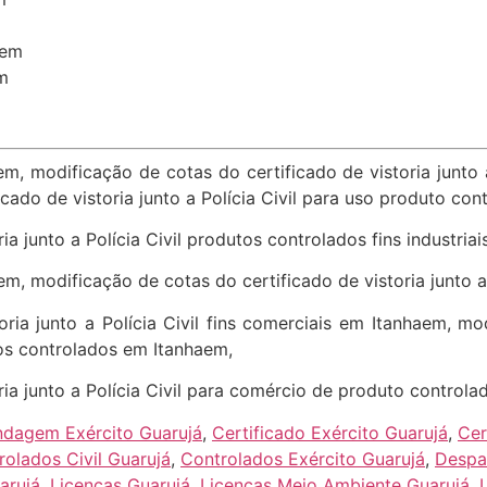
aem
m
m, modificação de cotas do certificado de vistoria junto 
cado de vistoria junto a Polícia Civil para uso produto co
ia junto a Polícia Civil produtos controlados fins industria
m, modificação de cotas do certificado de vistoria junto a P
ria junto a Polícia Civil fins comerciais em Itanhaem, mo
tos controlados em Itanhaem,
ria junto a Polícia Civil para comércio de produto control
indagem Exército Guarujá
,
Certificado Exército Guarujá
,
Cer
rolados Civil Guarujá
,
Controlados Exército Guarujá
,
Despa
arujá
,
Licenças Guarujá
,
Licenças Meio Ambiente Guarujá
,