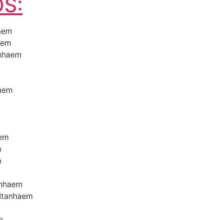
S:
haem
haem
anhaem
haem
aem
m
m
anhaem
 Itanhaem
m