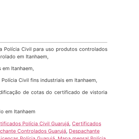
a Polícia Civil para uso produtos controlados
ntrolado em Itanhaem,
is em Itanhaem,
olícia Civil fins industriais em Itanhaem,
dificação de cotas do certificado de vistoria
ado em Itanhaem
tificados Polícia Civil Guarujá
,
Certificados
chante Controlados Guarujá
,
Despachante
Licenças Polícia Guarujá
,
Mapa mensal Polícia