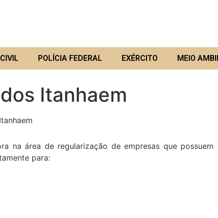
CIVIL
POLÍCIA FEDERAL
EXÉRCITO
MEIO AMBI
ados Itanhaem
tanhaem
a área de regularização de empresas que possuem ati
etamente para: