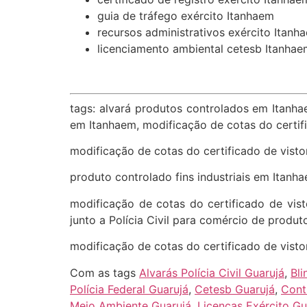
guia de tráfego exército Itanhaem
recursos administrativos exército Itanh
licenciamento ambiental cetesb Itanhae
tags: alvará produtos controlados em Itanhae
em Itanhaem, modificação de cotas do certifi
modificação de cotas do certificado de vistor
produto controlado fins industriais em Itanhae
modificação de cotas do certificado de visto
junto a Polícia Civil para comércio de produ
modificação de cotas do certificado de visto
Com as tags
Alvarás Polícia Civil Guarujá
,
Bl
Polícia Federal Guarujá
,
Cetesb Guarujá
,
Cont
Meio Ambiente Guarujá
,
Licenças Exército Gu