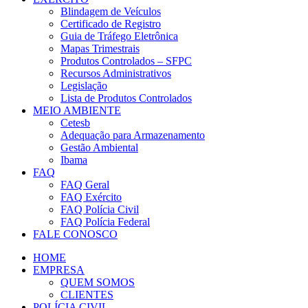
Blindagem de Veículos
Certificado de Registro
Guia de Tráfego Eletrônica
Mapas Trimestrais
Produtos Controlados – SFPC
Recursos Administrativos
Legislação
Lista de Produtos Controlados
MEIO AMBIENTE
Cetesb
Adequação para Armazenamento
Gestão Ambiental
Ibama
FAQ
FAQ Geral
FAQ Exército
FAQ Polícia Civil
FAQ Polícia Federal
FALE CONOSCO
HOME
EMPRESA
QUEM SOMOS
CLIENTES
POLÍCIA CIVIL