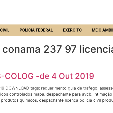
CIVIL
POLÍCIA FEDERAL
EXÉRCITO
MEIO AMBI
 conama 237 97 licenci
118-COLOG -de 4 Out 2019
19 DOWNLOAD tags: requerimento guia de trafego, assesso
imicos controlados mapa, despachante para avcb, intimação p
al produtos quimicos, despachante licença policia civil pro