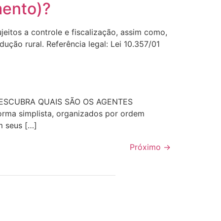
mento)?
eitos a controle e fiscalização, assim como,
ução rural. Referência legal: Lei 10.357/01
é, DESCUBRA QUAIS SÃO OS AGENTES
ma simplista, organizados por ordem
m seus […]
Próximo
→