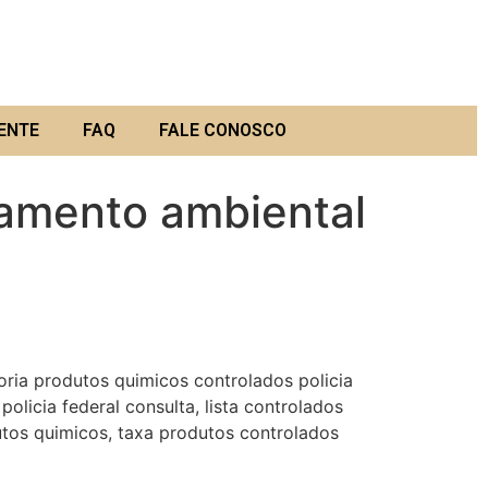
ENTE
FAQ
FALE CONOSCO
amento ambiental
ria produtos quimicos controlados policia
olicia federal consulta, lista controlados
dutos quimicos, taxa produtos controlados