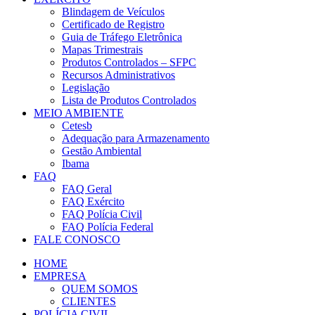
Blindagem de Veículos
Certificado de Registro
Guia de Tráfego Eletrônica
Mapas Trimestrais
Produtos Controlados – SFPC
Recursos Administrativos
Legislação
Lista de Produtos Controlados
MEIO AMBIENTE
Cetesb
Adequação para Armazenamento
Gestão Ambiental
Ibama
FAQ
FAQ Geral
FAQ Exército
FAQ Polícia Civil
FAQ Polícia Federal
FALE CONOSCO
HOME
EMPRESA
QUEM SOMOS
CLIENTES
POLÍCIA CIVIL