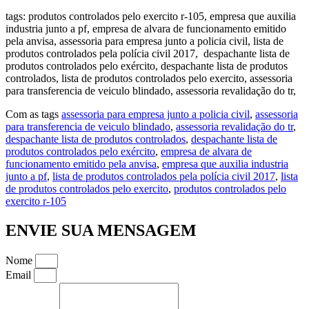
tags: produtos controlados pelo exercito r-105, empresa que auxilia
industria junto a pf, empresa de alvara de funcionamento emitido
pela anvisa, assessoria para empresa junto a policia civil, lista de
produtos controlados pela polícia civil 2017, despachante lista de
produtos controlados pelo exército, despachante lista de produtos
controlados, lista de produtos controlados pelo exercito, assessoria
para transferencia de veiculo blindado, assessoria revalidação do tr,
Com as tags
assessoria para empresa junto a policia civil
,
assessoria
para transferencia de veiculo blindado
,
assessoria revalidação do tr
,
despachante lista de produtos controlados
,
despachante lista de
produtos controlados pelo exército
,
empresa de alvara de
funcionamento emitido pela anvisa
,
empresa que auxilia industria
junto a pf
,
lista de produtos controlados pela polícia civil 2017
,
lista
de produtos controlados pelo exercito
,
produtos controlados pelo
exercito r-105
ENVIE SUA MENSAGEM
Nome
Email