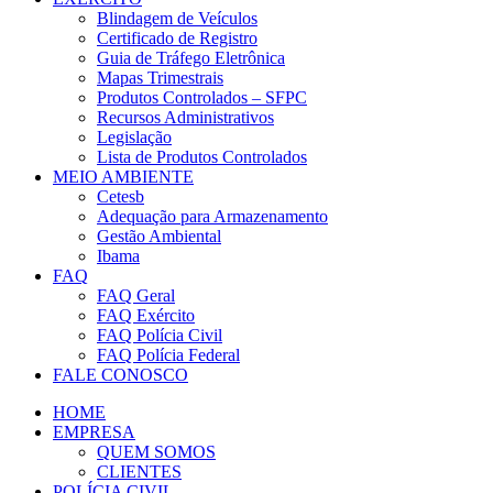
Blindagem de Veículos
Certificado de Registro
Guia de Tráfego Eletrônica
Mapas Trimestrais
Produtos Controlados – SFPC
Recursos Administrativos
Legislação
Lista de Produtos Controlados
MEIO AMBIENTE
Cetesb
Adequação para Armazenamento
Gestão Ambiental
Ibama
FAQ
FAQ Geral
FAQ Exército
FAQ Polícia Civil
FAQ Polícia Federal
FALE CONOSCO
HOME
EMPRESA
QUEM SOMOS
CLIENTES
POLÍCIA CIVIL