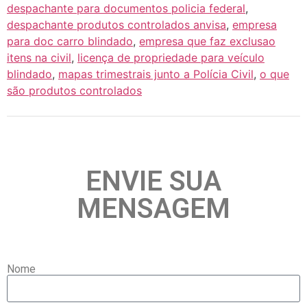
despachante para documentos policia federal
,
despachante produtos controlados anvisa
,
empresa
para doc carro blindado
,
empresa que faz exclusao
itens na civil
,
licença de propriedade para veículo
blindado
,
mapas trimestrais junto a Polícia Civil
,
o que
são produtos controlados
ENVIE SUA
MENSAGEM
Nome