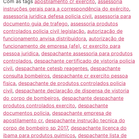
Com as tags
apostilamento cr exercito
,
assessoria
instruções gerais para a correspondência do exército
,
assessoria juridica defesa policia civil
,
assessoria para
documento guia de trafego
,
assessoria produtos
controlados policia civil legislação
,
autorização de
funcionamento anvisa distribuidora
,
autorização de
funcionamento de empresa (afe)
,
cr exercito para
pessoa juridica
,
despachante assessoria para produtos
controlados
,
despachante certificado de vistoria policia
civil
,
despachante cetesb reagentes
,
despachante
consulta bombeiros
,
despachante cr exercito pessoa
fisica
,
despachante de produtos controlados policia
civil
,
despachante declaração de dispensa de vistoria
do corpo de bombeiros
,
despachante despachante
produtos controlados exercito
,
despachante
documentos policia
,
despachante empresa de
apostilamento cr
,
despachante instrução tecnica do
corpo de bombeiro sp 2017
,
despachante licença do
ibama para produtos quimicos
,
despachante lista de