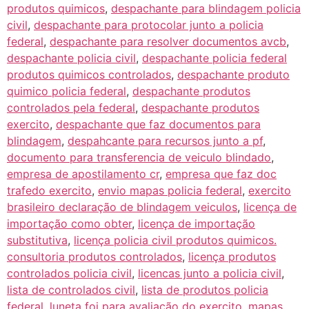
produtos quimicos
,
despachante para blindagem policia
civil
,
despachante para protocolar junto a policia
federal
,
despachante para resolver documentos avcb
,
despachante policia civil
,
despachante policia federal
produtos quimicos controlados
,
despachante produto
quimico policia federal
,
despachante produtos
controlados pela federal
,
despachante produtos
exercito
,
despachante que faz documentos para
blindagem
,
despahcante para recursos junto a pf
,
documento para transferencia de veiculo blindado
,
empresa de apostilamento cr
,
empresa que faz doc
trafedo exercito
,
envio mapas policia federal
,
exercito
brasileiro declaração de blindagem veiculos
,
licença de
importação como obter
,
licença de importação
substitutiva
,
licença policia civil produtos quimicos.
consultoria produtos controlados
,
licença produtos
controlados policia civil
,
licencas junto a policia civil
,
lista de controlados civil
,
lista de produtos policia
federal
,
luneta foi para avaliação do exercito
,
mapas