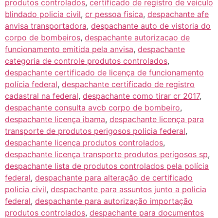
produtos controlados
,
certificado de registro de veiculo
blindado policia civil
,
cr pessoa fisica
,
despachante afe
anvisa transportadora
,
despachante auto de vistoria do
corpo de bombeiros
,
despachante autorizacao de
funcionamento emitida pela anvisa
,
despachante
categoria de controle produtos controlados
,
despachante certificado de licença de funcionamento
polícia federal
,
despachante certificado de registro
cadastral na federal
,
despachante como tirar cr 2017
,
despachante consulta avcb corpo de bombeiro
,
despachante licença ibama
,
despachante licença para
transporte de produtos perigosos policia federal
,
despachante licença produtos controlados
,
despachante licença transporte produtos perigosos sp
,
despachante lista de produtos controlados pela polícia
federal
,
despachante para alteração de certificado
policia civil
,
despachante para assuntos junto a policia
federal
,
despachante para autorização importação
produtos controlados
,
despachante para documentos