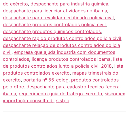
do exército
,
despachante para industria quimica
,
despachante para licenciar atividades no ibama
,
despachante para revalidar certificado policia civil
,
despachante produtos controlados policia civil
,
despachante produtos quimicos controlados
,
despachante rapido produtos controlados policia civil
,
despachante relaçao de produtos controlados policia
civil
,
empresa que ajuda industria com documentos
controlados
,
licença produtos controlados ibama
,
lista
de produtos controlados junto a polícia civil 2018
,
lista
produtos controlados exercito
,
mapas trimestrais do
exercito
,
portaria nº 55-colog
,
produtos controlados
pelo dfpc. despachante para cadastro técnico federal
ibama
,
requerimento guia de trafego exercito
,
siscomex
importação consulta di
,
sisfpc