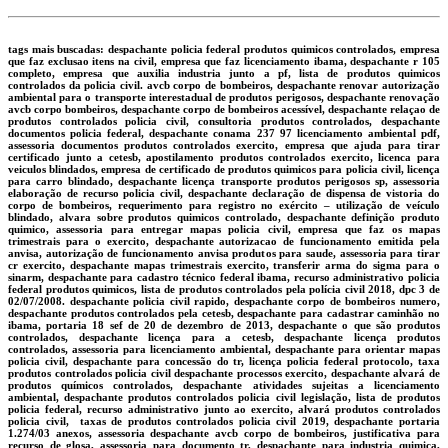
tags mais buscadas: despachante policia federal produtos quimicos controlados, empresa
que faz exclusao itens na civil, empresa que faz licenciamento ibama, despachante r 105
completo, empresa que auxilia industria junto a pf, lista de produtos quimicos
controlados da policia civil. avcb corpo de bombeiros, despachante renovar autorização
ambiental para o transporte interestadual de produtos perigosos, despachante renovação
avcb corpo bombeiros, despachante corpo de bombeiros acessível, despachante relaçao de
produtos controlados policia civil, consultoria produtos controlados, despachante
documentos policia federal, despachante conama 237 97 licenciamento ambiental pdf,
assessoria documentos produtos controlados exercito, empresa que ajuda para tirar
certificado junto a cetesb, apostilamento produtos controlados exercito, licenca para
veiculos blindados, empresa de certificado de produtos quimicos para policia civil, licença
para carro blindado, despachante licença transporte produtos perigosos sp, assessoria
elaboração de recurso policia civil, despachante declaração de dispensa de vistoria do
corpo de bombeiros, requerimento para registro no exército – utilização de veículo
blindado, alvara sobre produtos quimicos controlado, despachante definição produto
quimico, assessoria para entregar mapas policia civil, empresa que faz os mapas
trimestrais para o exercito, despachante autorizacao de funcionamento emitida pela
anvisa, autorização de funcionamento anvisa produtos para saude, assessoria para tirar
cr exercito, despachante mapas trimestrais exercito, transferir arma do sigma para o
sinarm, despachante para cadastro técnico federal ibama, recurso administrativo policia
federal produtos quimicos, lista de produtos controlados pela polícia civil 2018, dpc 3 de
02/07/2008. despachante policia civil rapido, despachante corpo de bombeiros numero,
despachante produtos controlados pela cetesb, despachante para cadastrar caminhão no
ibama, portaria 18 sef de 20 de dezembro de 2013, despachante o que são produtos
controlados, despachante licença para a cetesb, despachante licença produtos
controlados, assessoria para licenciamento ambiental, despachante para orientar mapas
policia civil, despachante para concessão do tr, licença policia federal protocolo, taxa
produtos controlados policia civil despachante processos exercito, despachante alvará de
produtos químicos controlados, despachante atividades sujeitas a licenciamento
ambiental, despachante produtos controlados policia civil legislação, lista de produtos
policia federal, recurso administrativo junto ao exercito, alvará produtos controlados
policia civil, taxas de produtos controlados policia civil 2019, despachante portaria
1.274/03 anexos, assessoria despachante avcb corpo de bombeiros, justificativa para
recurso de glosa, assessoria para documento tr, despachante para industria quimica,