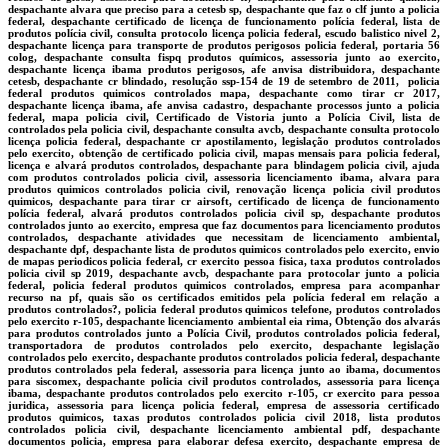
despachante alvara que preciso para a cetesb sp, despachante que faz o clf junto a policia
federal, despachante certificado de licença de funcionamento polícia federal, lista de
produtos polícia civil, consulta protocolo licença policia federal, escudo balistico nivel 2,
despachante licença para transporte de produtos perigosos policia federal, portaria 56
colog, despachante consulta fispq produtos químicos, assessoria junto ao exercito,
despachante licença ibama produtos perigosos, afe anvisa distribuidora, despachante
cetesb, despachante cr blindado, resolução ssp-154 de 19 de setembro de 2011, policia
federal produtos quimicos controlados mapa, despachante como tirar cr 2017,
despachante licença ibama, afe anvisa cadastro, despachante processos junto a policia
federal, mapa policia civil, Certificado de Vistoria junto a Polícia Civil, lista de
controlados pela policia civil, despachante consulta avcb, despachante consulta protocolo
licença policia federal, despachante cr apostilamento, legislação produtos controlados
pelo exercito, obtenção de certificado policia civil, mapas mensais para policia federal,
licença e alvará produtos controlados, despachante para blindagem policia civil, ajuda
com produtos controlados policia civil, assessoria licenciamento ibama, alvara para
produtos quimicos controlados policia civil, renovação licença policia civil produtos
quimicos, despachante para tirar cr airsoft, certificado de licença de funcionamento
polícia federal, alvará produtos controlados policia civil sp, despachante produtos
controlados junto ao exercito, empresa que faz documentos para licenciamento produtos
controlados, despachante atividades que necessitam de licenciamento ambiental,
despachante dpf, despachante lista de produtos quimicos controlados pelo exercito, envio
de mapas periodicos policia federal, cr exercito pessoa fisica, taxa produtos controlados
policia civil sp 2019, despachante avcb, despachante para protocolar junto a policia
federal, policia federal produtos quimicos controlados, empresa para acompanhar
recurso na pf, quais são os certificados emitidos pela polícia federal em relação a
produtos controlados?, policia federal produtos quimicos telefone, produtos controlados
pelo exercito r-105, despachante licenciamento ambiental eia rima, Obtenção dos alvarás
para produtos controlados junto a Polícia Civil, produtos controlados policia federal,
transportadora de produtos controlados pelo exercito, despachante legislação
controlados pelo exercito, despachante produtos controlados policia federal, despachante
produtos controlados pela federal, assessoria para licença junto ao ibama, documentos
para siscomex, despachante policia civil produtos controlados, assessoria para licença
ibama, despachante produtos controlados pelo exercito r-105, cr exercito para pessoa
juridica, assessoria para licença policia federal, empresa de assessoria certificado
produtos quimicos, taxas produtos controlados policia civil 2018, lista produtos
controlados policia civil, despachante licenciamento ambiental pdf, despachante
documentos policia, empresa para elaborar defesa exercito, despachante empresa de