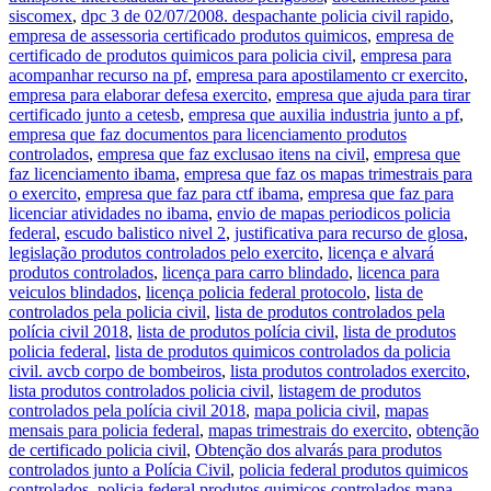
siscomex
,
dpc 3 de 02/07/2008. despachante policia civil rapido
,
empresa de assessoria certificado produtos quimicos
,
empresa de
certificado de produtos quimicos para policia civil
,
empresa para
acompanhar recurso na pf
,
empresa para apostilamento cr exercito
,
empresa para elaborar defesa exercito
,
empresa que ajuda para tirar
certificado junto a cetesb
,
empresa que auxilia industria junto a pf
,
empresa que faz documentos para licenciamento produtos
controlados
,
empresa que faz exclusao itens na civil
,
empresa que
faz licenciamento ibama
,
empresa que faz os mapas trimestrais para
o exercito
,
empresa que faz para ctf ibama
,
empresa que faz para
licenciar atividades no ibama
,
envio de mapas periodicos policia
federal
,
escudo balistico nivel 2
,
justificativa para recurso de glosa
,
legislação produtos controlados pelo exercito
,
licença e alvará
produtos controlados
,
licença para carro blindado
,
licenca para
veiculos blindados
,
licença policia federal protocolo
,
lista de
controlados pela policia civil
,
lista de produtos controlados pela
polícia civil 2018
,
lista de produtos polícia civil
,
lista de produtos
policia federal
,
lista de produtos quimicos controlados da policia
civil. avcb corpo de bombeiros
,
lista produtos controlados exercito
,
lista produtos controlados policia civil
,
listagem de produtos
controlados pela polícia civil 2018
,
mapa policia civil
,
mapas
mensais para policia federal
,
mapas trimestrais do exercito
,
obtenção
de certificado policia civil
,
Obtenção dos alvarás para produtos
controlados junto a Polícia Civil
,
policia federal produtos quimicos
controlados
,
policia federal produtos quimicos controlados mapa
,