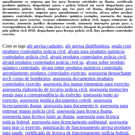
apostilamento cr, empresa que faz para licenciar atividades no ibama, certificado
produtos quimicos, despachante anexo v policia federal em word. despachante para
documentos policia federal, empresa que faz para ctf ibama, despachante para
documentos exercito, empresa para apostilamento cr exercito, alvara sobre produto
quimico controlado, despachante produtos quimicos exemplos, assessoria dos mapas
trimestrais para exercito, recursos administrativos policia civil, mapas trimestrais do
exercito, assessoria juridica documentos cetesb, assessoria instruções gerais para a
correspondência do exército, como tirar cr no exercito, listagem de produtos controlados
pela polícia civil 2018, despachante para licença policia civil, lista produtos controlados
exercito,
Com as tags
afe anvisa cadastro
,
afe anvisa distribuidora
,
ajuda com
produtos controlados policia civil
,
alvara para produtos quimicos
controlados policia civil
,
alvará produtos controlados policia civil
,
alvará produtos controlados policia civil sp
,
alvara sobre produto
quimico controlado
,
alvara sobre produtos quimicos controlado
,
apostilamento produtos controlados exercito
,
assessoria despachante
avcb corpo de bombeiros
,
assessoria documentos produtos
controlados exercito
,
assessoria dos mapas trimestrais para exercito
,
assessoria elaboração de recurso policia civil
,
assessoria instruções
gerais para a correspondência do exército
,
assessoria junto ao
exercito
,
assessoria juridica documentos cetesb
,
assessoria
licenciamento ibama
,
assessoria para documento tr
,
assessoria para
entregar mapas policia civil
,
assessoria para licença ibama
,
assessoria para licença junto ao ibama
,
assessoria para licença
policia federal
,
assessoria para licenciamento ambiental
,
assessoria
para tirar cr exercito
,
autorização de funcionamento anvisa produtos
para saude
,
certificado de licença de funcionamento polícia federal
,