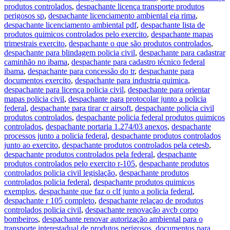
produtos controlados
,
despachante licença transporte produtos
perigosos sp
,
despachante licenciamento ambiental eia rima
,
despachante licenciamento ambiental pdf
,
despachante lista de
produtos quimicos controlados pelo exercito
,
despachante mapas
trimestrais exercito
,
despachante o que são produtos controlados
,
despachante para blindagem policia civil
,
despachante para cadastrar
caminhão no ibama
,
despachante para cadastro técnico federal
ibama
,
despachante para concessão do tr
,
despachante para
documentos exercito
,
despachante para industria quimica
,
despachante para licença policia civil
,
despachante para orientar
mapas policia civil
,
despachante para protocolar junto a policia
federal
,
despachante para tirar cr airsoft
,
despachante policia civil
produtos controlados
,
despachante policia federal produtos quimicos
controlados
,
despachante portaria 1.274/03 anexos
,
despachante
processos junto a policia federal
,
despachante produtos controlados
junto ao exercito
,
despachante produtos controlados pela cetesb
,
despachante produtos controlados pela federal
,
despachante
produtos controlados pelo exercito r-105
,
despachante produtos
controlados policia civil legislação
,
despachante produtos
controlados policia federal
,
despachante produtos quimicos
exemplos
,
despachante que faz o clf junto a policia federal
,
despachante r 105 completo
,
despachante relaçao de produtos
controlados policia civil
,
despachante renovação avcb corpo
bombeiros
,
despachante renovar autorização ambiental para o
transporte interestadual de produtos perigosos
,
documentos para