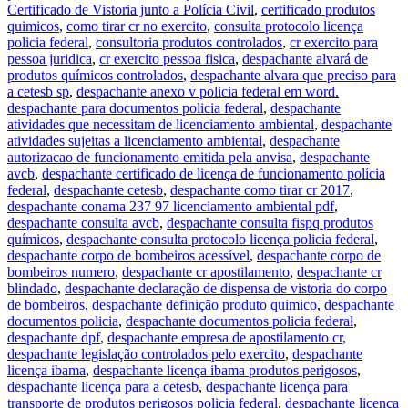
Certificado de Vistoria junto a Polícia Civil
,
certificado produtos
quimicos
,
como tirar cr no exercito
,
consulta protocolo licença
policia federal
,
consultoria produtos controlados
,
cr exercito para
pessoa juridica
,
cr exercito pessoa fisica
,
despachante alvará de
produtos químicos controlados
,
despachante alvara que preciso para
a cetesb sp
,
despachante anexo v policia federal em word.
despachante para documentos policia federal
,
despachante
atividades que necessitam de licenciamento ambiental
,
despachante
atividades sujeitas a licenciamento ambiental
,
despachante
autorizacao de funcionamento emitida pela anvisa
,
despachante
avcb
,
despachante certificado de licença de funcionamento polícia
federal
,
despachante cetesb
,
despachante como tirar cr 2017
,
despachante conama 237 97 licenciamento ambiental pdf
,
despachante consulta avcb
,
despachante consulta fispq produtos
químicos
,
despachante consulta protocolo licença policia federal
,
despachante corpo de bombeiros acessível
,
despachante corpo de
bombeiros numero
,
despachante cr apostilamento
,
despachante cr
blindado
,
despachante declaração de dispensa de vistoria do corpo
de bombeiros
,
despachante definição produto quimico
,
despachante
documentos policia
,
despachante documentos policia federal
,
despachante dpf
,
despachante empresa de apostilamento cr
,
despachante legislação controlados pelo exercito
,
despachante
licença ibama
,
despachante licença ibama produtos perigosos
,
despachante licença para a cetesb
,
despachante licença para
transporte de produtos perigosos policia federal
,
despachante licença