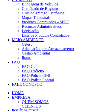
Blindagem de Veículos
Certificado de Registro
Guia de Tráfego Eletrônica
Mapas Trimestrais
Produtos Controlados – SFPC
Recursos Administrativos
Legislação
Lista de Produtos Controlados
MEIO AMBIENTE
Cetesb
Adequação para Armazenamento
Gestão Ambiental
Ibama
FAQ
FAQ Geral
FAQ Exército
FAQ Polícia Civil
FAQ Polícia Federal
FALE CONOSCO
HOME
EMPRESA
QUEM SOMOS
CLIENTES
POLÍCIA CIVIL