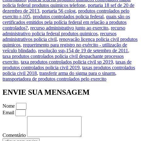
policia federal produtos quimicos telefone
,
portaria 18 sef de 20 de
dezembro de 2013
,
portaria 56 colog
,
produtos controlados pelo
exercito r-105
,
produtos controlados policia federal
,
quais são os
certificados emitidos pela polícia federal em relação a produtos
controlados?
,
recurso administrativo junto ao exercito
,
recurso
administrativo policia federal produtos quimicos
,
recursos
administrativos policia civil
,
renovação licença policia civil produtos
quimicos
,
requerimento para registro no exército - utilização de
veículo blindado
,
resolução ssp-154 de 19 de setembro de 2011
,
taxa produtos controlados policia civil despachante processos
exercito
,
taxa produtos controlados policia civil sp 2019
,
taxas de
produtos controlados policia civil 2019
,
taxas produtos controlados
policia civil 2018
,
transferir arma do sigma para o sinarm
,
transportadora de produtos controlados pelo exercito
ENVIE SUA MENSAGEM
Nome
Email
Comentário