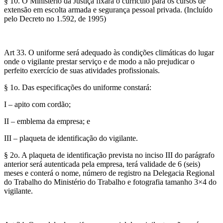
§ 10. O Ministério da Justiça fixará o currículo para os cursos de
extensão em escolta armada e segurança pessoal privada. (Incluído
pelo Decreto no 1.592, de 1995)
Art 33. O uniforme será adequado às condições climáticas do lugar
onde o vigilante prestar serviço e de modo a não prejudicar o
perfeito exercício de suas atividades profissionais.
§ 1o. Das especificações do uniforme constará:
I – apito com cordão;
II – emblema da empresa; e
III – plaqueta de identificação do vigilante.
§ 2o. A plaqueta de identificação prevista no inciso III do parágrafo
anterior será autenticada pela empresa, terá validade de 6 (seis)
meses e conterá o nome, número de registro na Delegacia Regional
do Trabalho do Ministério do Trabalho e fotografia tamanho 3×4 do
vigilante.