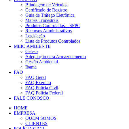
Blindagem de Veículos
Certificado de Registro
Guia de Tráfego Eletrônica
Mapas Trimestrais
Produtos Controlados – SFPC
Recursos Administrativos
Legislação
Lista de Produtos Controlados
MEIO AMBIENTE
Cetesb
Adequação para Armazenamento
Gestão Ambiental
Ibama
FAQ
FAQ Geral
FAQ Exército
FAQ Polícia Civil
FAQ Polícia Federal
FALE CONOSCO
HOME
EMPRESA
QUEM SOMOS
CLIENTES
POLÍCIA CIVIL